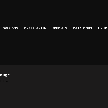
OVER ONS
ONZE KLANTEN
SPECIALS
CATALOGUS
UNIEK
Rouge
t Post